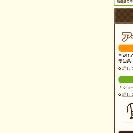
〒491-
愛知県一
詳し
＊ショ
詳し