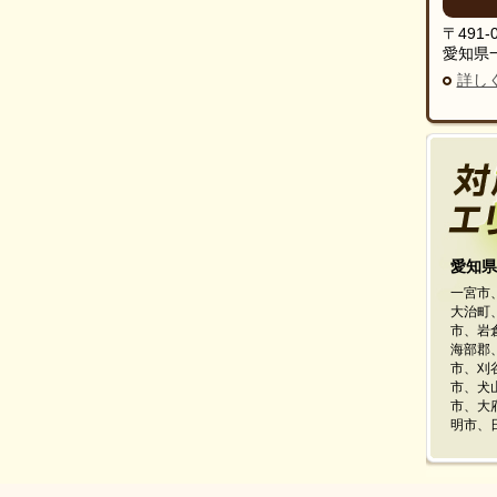
〒491-
愛知県一
詳し
愛知県
一宮市
大治町
市、岩
海部郡
市、刈
市、犬
市、大
明市、