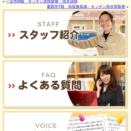
«
一宮市M様 キッチン水栓取替・排水清掃
愛西市T様 浴室換気扇・キッチン排水管取替
»