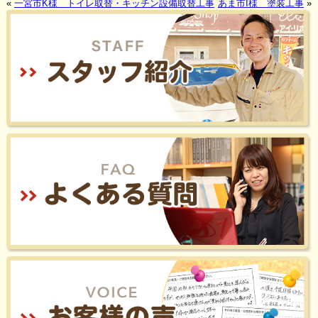
«
一宮市K様 トイレ取替・キッチン設備取替工事
あま市I様 塗装工事
»